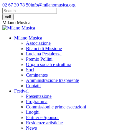
Vai
Facebook
YouTube
Instagram
02 67 39 78 50
info@milanomusica.org
ai
page
page
page
Cerca:
contenuti
opens
opens
opens
in
in
in
Milano Musica
new
new
new
window
window
window
Milano Musica
Associazione
Bilanci di Missione
Luciana Pestalozza
Premio Pollini
Organi sociali e struttura
Soci
Caminantes
Amministrazione trasparente
Contatti
Festival
Presentazione
Programma
Commissioni e prime esecuzioni
Luoghi
Partner e Sponsor
Residenze artistiche
News