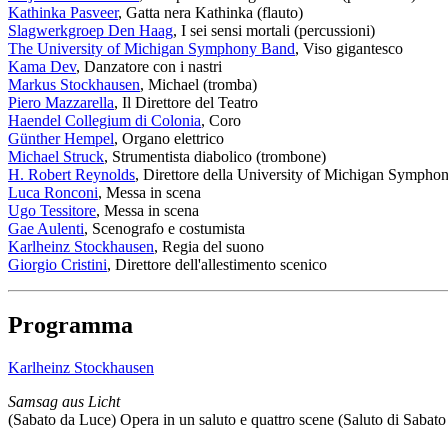
Kathinka Pasveer
, Gatta nera Kathinka (flauto)
Slagwerkgroep Den Haag
, I sei sensi mortali (percussioni)
The University of Michigan Symphony Band
, Viso gigantesco
Kama Dev
, Danzatore con i nastri
Markus Stockhausen
, Michael (tromba)
Piero Mazzarella
, Il Direttore del Teatro
Haendel Collegium di Colonia
, Coro
Günther Hempel
, Organo elettrico
Michael Struck
, Strumentista diabolico (trombone)
H. Robert Reynolds
, Direttore della University of Michigan Symph
Luca Ronconi
, Messa in scena
Ugo Tessitore
, Messa in scena
Gae Aulenti
, Scenografo e costumista
Karlheinz Stockhausen
, Regia del suono
Giorgio Cristini
, Direttore dell'allestimento scenico
Programma
Karlheinz Stockhausen
Samsag aus Licht
(Sabato da Luce) Opera in un saluto e quattro scene (Saluto di Sabato