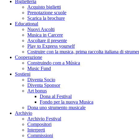
Biglietteria
Acquisto biglietti
Prenotazione scuole
Scarica la brochure
Educational
Nuovi Ascolti
Musica in Carcere
Ascoltare il presente
Play to Express yourself
Costruire con la musica, prima raccolta italiana di strumen
Cooperazione
Construindo com a Música
Music Fund
Sostieni
Diventa Socio
Diventa Sponsor
Art bonus
Dona al Festival
Fondo per la nuova Musica
Dona uno strumento musicale
Archivio
Archivio Festival
Compositori
Interpreti
Commissioni