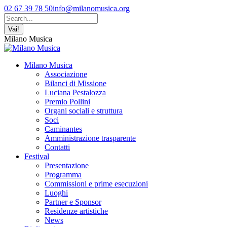
Vai
Facebook
YouTube
Instagram
02 67 39 78 50
info@milanomusica.org
ai
page
page
page
Cerca:
contenuti
opens
opens
opens
in
in
in
Milano Musica
new
new
new
window
window
window
Milano Musica
Associazione
Bilanci di Missione
Luciana Pestalozza
Premio Pollini
Organi sociali e struttura
Soci
Caminantes
Amministrazione trasparente
Contatti
Festival
Presentazione
Programma
Commissioni e prime esecuzioni
Luoghi
Partner e Sponsor
Residenze artistiche
News