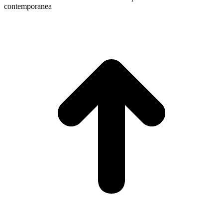
contemporanea
T
s