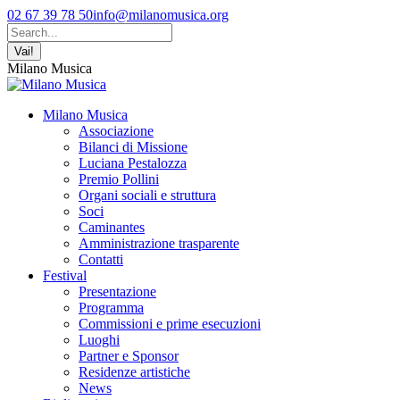
Vai
Facebook
YouTube
Instagram
02 67 39 78 50
info@milanomusica.org
ai
page
page
page
Cerca:
contenuti
opens
opens
opens
in
in
in
Milano Musica
new
new
new
window
window
window
Milano Musica
Associazione
Bilanci di Missione
Luciana Pestalozza
Premio Pollini
Organi sociali e struttura
Soci
Caminantes
Amministrazione trasparente
Contatti
Festival
Presentazione
Programma
Commissioni e prime esecuzioni
Luoghi
Partner e Sponsor
Residenze artistiche
News