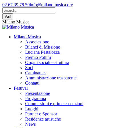
Vai
Facebook
YouTube
Instagram
02 67 39 78 50
info@milanomusica.org
ai
page
page
page
Cerca:
contenuti
opens
opens
opens
in
in
in
Milano Musica
new
new
new
window
window
window
Milano Musica
Associazione
Bilanci di Missione
Luciana Pestalozza
Premio Pollini
Organi sociali e struttura
Soci
Caminantes
Amministrazione trasparente
Contatti
Festival
Presentazione
Programma
Commissioni e prime esecuzioni
Luoghi
Partner e Sponsor
Residenze artistiche
News