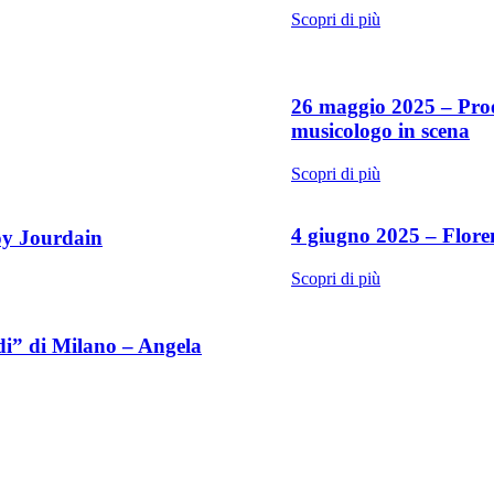
Scopri di più
26 maggio 2025 – Pro
musicologo in scena
Scopri di più
4 giugno 2025 – Flore
roy Jourdain
Scopri di più
di” di Milano – Angela