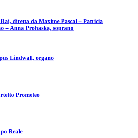
ai, diretta da Maxime Pascal – Patricia
ino – Anna Prohaska, soprano
pus Lindwall, organo
rtetto Prometeo
po Reale