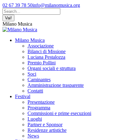
Vai
Facebook
YouTube
Instagram
02 67 39 78 50
info@milanomusica.org
ai
page
page
page
Cerca:
contenuti
opens
opens
opens
in
in
in
Milano Musica
new
new
new
window
window
window
Milano Musica
Associazione
Bilanci di Missione
Luciana Pestalozza
Premio Pollini
Organi sociali e struttura
Soci
Caminantes
Amministrazione trasparente
Contatti
Festival
Presentazione
Programma
Commissioni e prime esecuzioni
Luoghi
Partner e Sponsor
Residenze artistiche
News