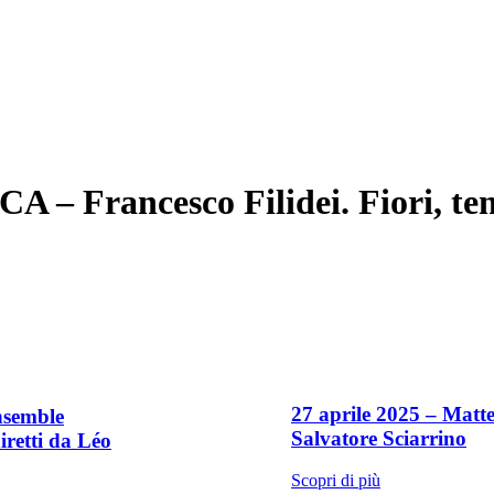
Francesco Filidei. Fiori, tem
27 aprile 2025 – Matte
nsemble
Salvatore Sciarrino
retti da Léo
Scopri di più