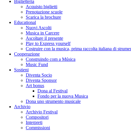
Biglietteria
Acquisto biglietti
Prenotazione scuole
Scarica la brochure
Educational
Nuovi Ascolti
Musica in Carcere
Ascoltare il presente
Play to Express yourself
Costruire con la musica, prima raccolta italiana di strumen
Cooperazione
Construindo com a Música
Music Fund
Sostieni
Diventa Socio
Diventa Sponsor
Art bonus
Dona al Festival
Fondo per la nuova Musica
Dona uno strumento musicale
Archivio
Archivio Festival
Compositori
Interpreti
Commissioni