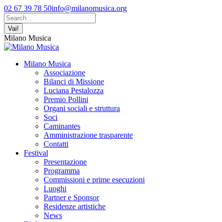
Vai
Facebook
YouTube
Instagram
02 67 39 78 50
info@milanomusica.org
ai
page
page
page
Cerca:
contenuti
opens
opens
opens
in
in
in
Milano Musica
new
new
new
window
window
window
Milano Musica
Associazione
Bilanci di Missione
Luciana Pestalozza
Premio Pollini
Organi sociali e struttura
Soci
Caminantes
Amministrazione trasparente
Contatti
Festival
Presentazione
Programma
Commissioni e prime esecuzioni
Luoghi
Partner e Sponsor
Residenze artistiche
News