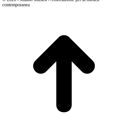
contemporanea
T
s