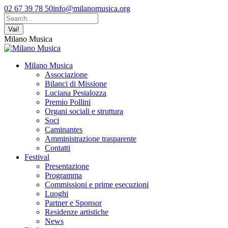
Vai
Facebook
YouTube
Instagram
02 67 39 78 50
info@milanomusica.org
ai
page
page
page
Cerca:
contenuti
opens
opens
opens
in
in
in
Milano Musica
new
new
new
window
window
window
Milano Musica
Associazione
Bilanci di Missione
Luciana Pestalozza
Premio Pollini
Organi sociali e struttura
Soci
Caminantes
Amministrazione trasparente
Contatti
Festival
Presentazione
Programma
Commissioni e prime esecuzioni
Luoghi
Partner e Sponsor
Residenze artistiche
News