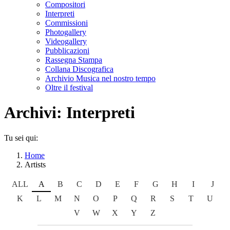
Compositori
Interpreti
Commissioni
Photogallery
Videogallery
Pubblicazioni
Rassegna Stampa
Collana Discografica
Archivio Musica nel nostro tempo
Oltre il festival
Archivi:
Interpreti
Tu sei qui:
Home
Artists
ALL
A
B
C
D
E
F
G
H
I
J
K
L
M
N
O
P
Q
R
S
T
U
V
W
X
Y
Z