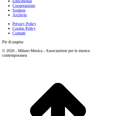
Educational
Cooperazione
Sostieni
Archivio
Privacy Policy
Cookie Policy
Contatti
Pie di pagina
© 2026 - Milano Musica - Associazione per la musica
contemporanea
T
s