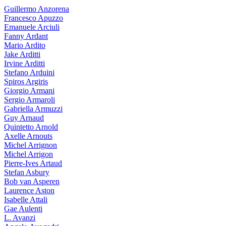
Guillermo Anzorena
Francesco Apuzzo
Emanuele Arciuli
Fanny Ardant
Mario Ardito
Jake Arditti
Irvine Arditti
Stefano Arduini
Spiros Argiris
Giorgio Armani
Sergio Armaroli
Gabriella Armuzzi
Guy Arnaud
Quintetto Arnold
Axelle Arnouts
Michel Arrignon
Michel Arrigon
Pierre-Ives Artaud
Stefan Asbury
Bob van Asperen
Laurence Aston
Isabelle Attali
Gae Aulenti
L. Avanzi