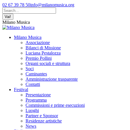
Vai
Facebook
YouTube
Instagram
02 67 39 78 50
info@milanomusica.org
ai
page
page
page
Cerca:
contenuti
opens
opens
opens
in
in
in
Milano Musica
new
new
new
window
window
window
Milano Musica
Associazione
Bilanci di Missione
Luciana Pestalozza
Premio Pollini
Organi sociali e struttura
Soci
Caminantes
Amministrazione trasparente
Contatti
Festival
Presentazione
Programma
Commissioni e prime esecuzioni
Luoghi
Partner e Sponsor
Residenze artistiche
News