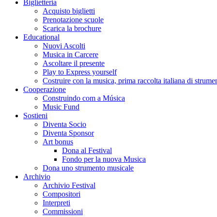
Biglietteria
Acquisto biglietti
Prenotazione scuole
Scarica la brochure
Educational
Nuovi Ascolti
Musica in Carcere
Ascoltare il presente
Play to Express yourself
Costruire con la musica, prima raccolta italiana di strumen
Cooperazione
Construindo com a Música
Music Fund
Sostieni
Diventa Socio
Diventa Sponsor
Art bonus
Dona al Festival
Fondo per la nuova Musica
Dona uno strumento musicale
Archivio
Archivio Festival
Compositori
Interpreti
Commissioni