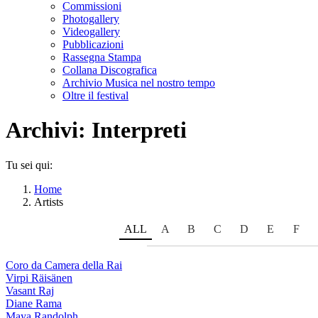
Commissioni
Photogallery
Videogallery
Pubblicazioni
Rassegna Stampa
Collana Discografica
Archivio Musica nel nostro tempo
Oltre il festival
Archivi:
Interpreti
Tu sei qui:
Home
Artists
ALL
A
B
C
D
E
F
Coro da Camera della Rai
Virpi Räisänen
Vasant Raj
Diane Rama
Maya Randolph