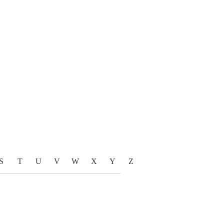
S
T
U
V
W
X
Y
Z