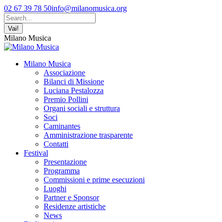
Vai
Facebook
YouTube
Instagram
02 67 39 78 50
info@milanomusica.org
ai
page
page
page
Cerca:
contenuti
opens
opens
opens
in
in
in
Milano Musica
new
new
new
window
window
window
Milano Musica
Associazione
Bilanci di Missione
Luciana Pestalozza
Premio Pollini
Organi sociali e struttura
Soci
Caminantes
Amministrazione trasparente
Contatti
Festival
Presentazione
Programma
Commissioni e prime esecuzioni
Luoghi
Partner e Sponsor
Residenze artistiche
News