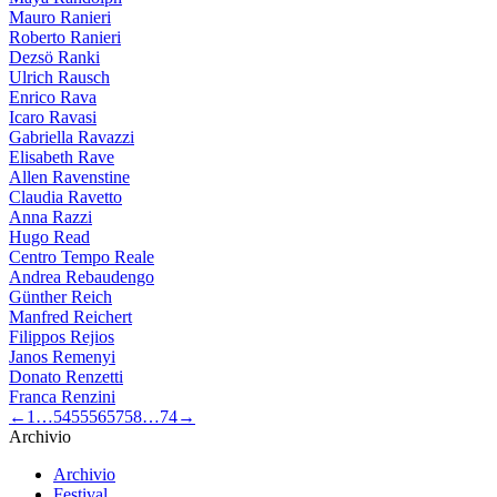
Mauro Ranieri
Roberto Ranieri
Dezsö Ranki
Ulrich Rausch
Enrico Rava
Icaro Ravasi
Gabriella Ravazzi
Elisabeth Rave
Allen Ravenstine
Claudia Ravetto
Anna Razzi
Hugo Read
Centro Tempo Reale
Andrea Rebaudengo
Günther Reich
Manfred Reichert
Filippos Rejios
Janos Remenyi
Donato Renzetti
Franca Renzini
←
1
…
54
55
56
57
58
…
74
→
Archivio
Archivio
Festival