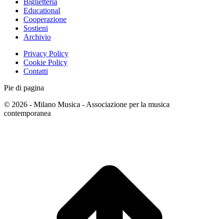
Biglietteria
Educational
Cooperazione
Sostieni
Archivio
Privacy Policy
Cookie Policy
Contatti
Pie di pagina
© 2026 - Milano Musica - Associazione per la musica
contemporanea
T
s