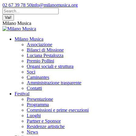
Vai
Facebook
YouTube
Instagram
02 67 39 78 50
info@milanomusica.org
ai
page
page
page
Cerca:
contenuti
opens
opens
opens
in
in
in
Milano Musica
new
new
new
window
window
window
Milano Musica
Associazione
Bilanci di Missione
Luciana Pestalozza
Premio Pollini
Organi sociali e struttura
Soci
Caminantes
Amministrazione trasparente
Contatti
Festival
Presentazione
Programma
Commissioni e prime esecuzioni
Luoghi
Partner e Sponsor
Residenze artistiche
News