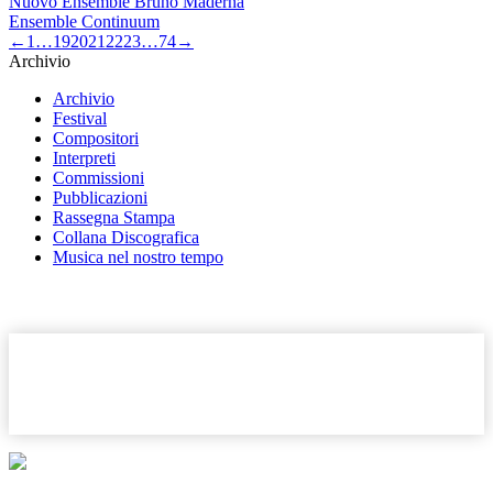
Nuovo Ensemble Bruno Maderna
Ensemble Continuum
←
1
…
19
20
21
22
23
…
74
→
Archivio
Archivio
Festival
Compositori
Interpreti
Commissioni
Pubblicazioni
Rassegna Stampa
Collana Discografica
Musica nel nostro tempo