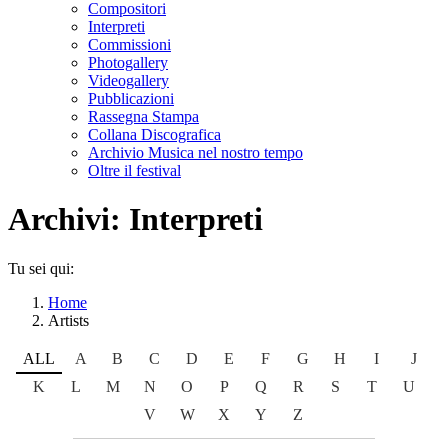
Compositori
Interpreti
Commissioni
Photogallery
Videogallery
Pubblicazioni
Rassegna Stampa
Collana Discografica
Archivio Musica nel nostro tempo
Oltre il festival
Archivi:
Interpreti
Tu sei qui:
Home
Artists
ALL
A
B
C
D
E
F
G
H
I
J
K
L
M
N
O
P
Q
R
S
T
U
V
W
X
Y
Z