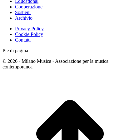
Educational
Cooperazione
Sostieni
Archivio
Privacy Policy
Cookie Policy
Contatti
Pie di pagina
© 2026 - Milano Musica - Associazione per la musica
contemporanea
T
s