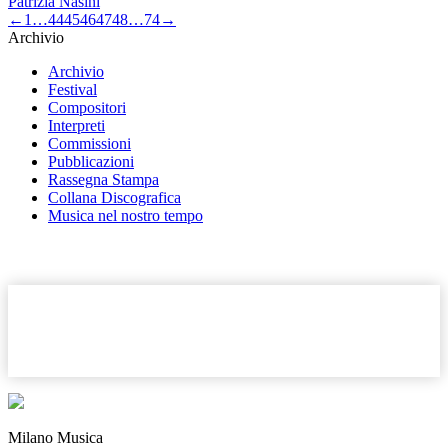
Patrizia Nasini
←
1
…
44
45
46
47
48
…
74
→
Archivio
Archivio
Festival
Compositori
Interpreti
Commissioni
Pubblicazioni
Rassegna Stampa
Collana Discografica
Musica nel nostro tempo
Milano Musica