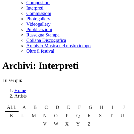
Compositori
Interpreti
Commissioni
Photogallery
Videogallery
Pubblicazioni
Rassegna Stampa
Collana Discografica
Archivio Musica nel nostro tempo
Oltre il festival
Archivi:
Interpreti
Tu sei qui:
Home
Artists
ALL
A
B
C
D
E
F
G
H
I
J
K
L
M
N
O
P
Q
R
S
T
U
V
W
X
Y
Z