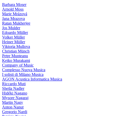
Barbara Moser
Arnold Moss
Marie Mrázová
Jana Mrazova
Ratan Mukherjee
Jos Mulder
Edoardo Müller
Volker Müller
Heiner Müller
Viktoria Mullova
Christian Münch
Petre Munteanu
Keiko Murakami
Company of Music
Complesso Nuova Musica
I solisti di Milano Musica
AGON Acustica Informatica Musica
Riccardo Muti
Sheila Nadler
Hidéki Nagano
Mysore Nagaraj
Martin Nagy
Anton Nanut
Gregorio Nardi