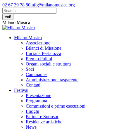
Vai
Facebook
YouTube
Instagram
02 67 39 78 50
info@milanomusica.org
ai
page
page
page
Cerca:
contenuti
opens
opens
opens
in
in
in
Milano Musica
new
new
new
window
window
window
Milano Musica
Associazione
Bilanci di Missione
Luciana Pestalozza
Premio Pollini
Organi sociali e struttura
Soci
Caminantes
Amministrazione trasparente
Contatti
Festival
Presentazione
Programma
Commissioni e prime esecuzioni
Luoghi
Partner e Sponsor
Residenze artistiche
News