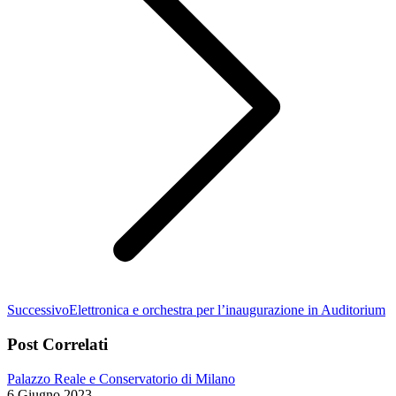
Prossimo
Successivo
Elettronica e orchestra per l’inaugurazione in Auditorium
post:
Post Correlati
Palazzo Reale e Conservatorio di Milano
6 Giugno 2023