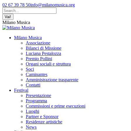
Vai
Facebook
YouTube
Instagram
02 67 39 78 50
info@milanomusica.org
ai
page
page
page
Cerca:
contenuti
opens
opens
opens
in
in
in
Milano Musica
new
new
new
window
window
window
Milano Musica
Associazione
Bilanci di Missione
Luciana Pestalozza
Premio Pollini
Organi sociali e struttura
Soci
Caminantes
Amministrazione trasparente
Contatti
Festival
Presentazione
Programma
Commissioni e prime esecuzioni
Luoghi
Partner e Sponsor
Residenze artistiche
News