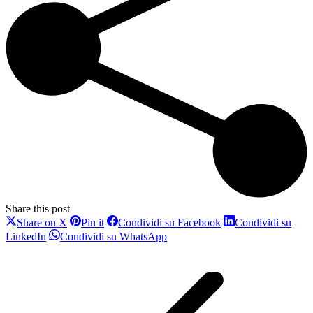
Share this post
Condividi
Condividi
Condividi
Share on X
Pin it
Condividi su Facebook
Condividi su
su
su
su
Condividi
Condividi
LinkedIn
Condividi su WhatsApp
X
Pinterest
Facebook
su
su
Naviga
LinkedIn
WhatsApp
tra
i
post