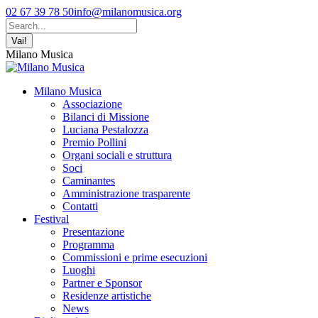
Vai
Facebook
YouTube
Instagram
02 67 39 78 50
info@milanomusica.org
ai
page
page
page
Cerca:
contenuti
opens
opens
opens
in
in
in
Milano Musica
new
new
new
window
window
window
Milano Musica
Associazione
Bilanci di Missione
Luciana Pestalozza
Premio Pollini
Organi sociali e struttura
Soci
Caminantes
Amministrazione trasparente
Contatti
Festival
Presentazione
Programma
Commissioni e prime esecuzioni
Luoghi
Partner e Sponsor
Residenze artistiche
News