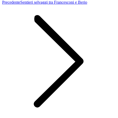
Post
Precedente
Sentieri selvaggi tra Francesconi e Berio
precedente: