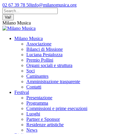
Vai
Facebook
YouTube
Instagram
02 67 39 78 50
info@milanomusica.org
ai
page
page
page
Cerca:
contenuti
opens
opens
opens
in
in
in
Milano Musica
new
new
new
window
window
window
Milano Musica
Associazione
Bilanci di Missione
Luciana Pestalozza
Premio Pollini
Organi sociali e struttura
Soci
Caminantes
Amministrazione trasparente
Contatti
Festival
Presentazione
Programma
Commissioni e prime esecuzioni
Luoghi
Partner e Sponsor
Residenze artistiche
News