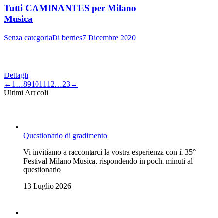
Tutti CAMINANTES per Milano
Musica
Senza categoria
Di
berries
7 Dicembre 2020
Dettagli
←
1
…
8
9
10
11
12
…
23
→
Ultimi Articoli
Questionario di gradimento
Vi invitiamo a raccontarci la vostra esperienza con il 35°
Festival Milano Musica, rispondendo in pochi minuti al
questionario
13 Luglio 2026